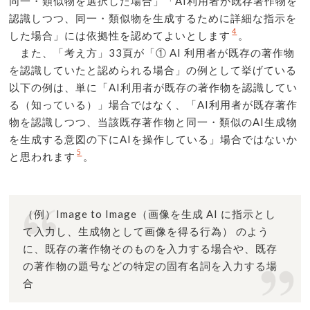
同一・類似物を選択した場合」「AI利用者が既存著作物を
認識しつつ、同一・類似物を生成するために詳細な指示を
4
した場合」には依拠性を認めてよいとします
。
また、「考え方」33頁が「① AI 利用者が既存の著作物
を認識していたと認められる場合」の例として挙げている
以下の例は、単に「AI利用者が既存の著作物を認識してい
る（知っている）」場合ではなく、「AI利用者が既存著作
物を認識しつつ、当該既存著作物と同一・類似のAI生成物
を生成する意図の下にAIを操作している」場合ではないか
5
と思われます
。
（例）Image to Image（画像を生成 AI に指示とし
て入力し、生成物として画像を得る行為） のよう
に、既存の著作物そのものを入力する場合や、既存
の著作物の題号などの特定の固有名詞を入力する場
合