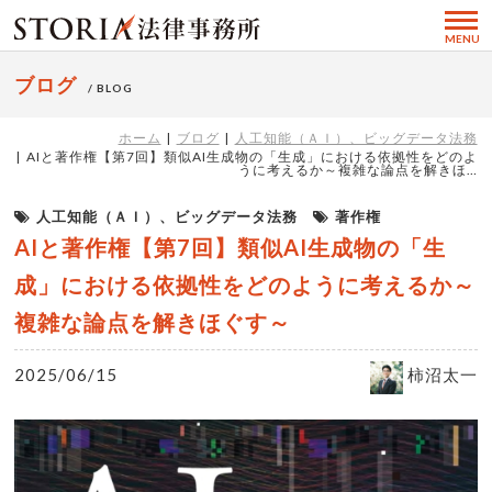
MENU
ブログ
/ BLOG
ホーム
ブログ
人工知能（ＡＩ）、ビッグデータ法務
AIと著作権【第7回】類似AI生成物の「生成」における依拠性をどのよ
うに考えるか～複雑な論点を解きほ…
人工知能（ＡＩ）、ビッグデータ法務
著作権
AIと著作権【第7回】類似AI生成物の「生
成」における依拠性をどのように考えるか～
複雑な論点を解きほぐす～
2025/06/15
柿沼太一