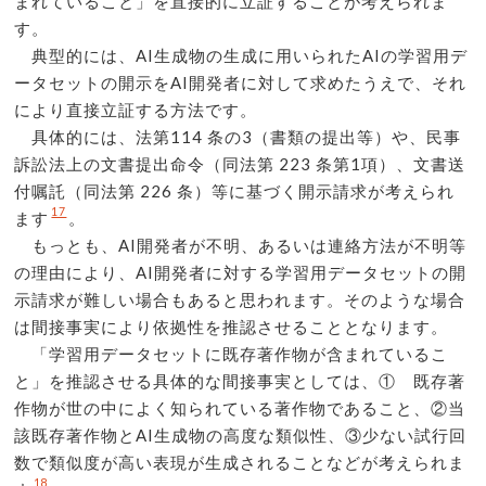
まれていること」を直接的に立証することが考えられま
す。
典型的には、AI生成物の生成に用いられたAIの学習用デ
ータセットの開示をAI開発者に対して求めたうえで、それ
により直接立証する方法です。
具体的には、法第114 条の3（書類の提出等）や、民事
訴訟法上の文書提出命令（同法第 223 条第1項）、文書送
付嘱託（同法第 226 条）等に基づく開示請求が考えられ
17
ます
。
もっとも、AI開発者が不明、あるいは連絡方法が不明等
の理由により、AI開発者に対する学習用データセットの開
示請求が難しい場合もあると思われます。そのような場合
は間接事実により依拠性を推認させることとなります。
「学習用データセットに既存著作物が含まれているこ
と」を推認させる具体的な間接事実としては、① 既存著
作物が世の中によく知られている著作物であること、②当
該既存著作物とAI生成物の高度な類似性、③少ない試行回
数で類似度が高い表現が生成されることなどが考えられま
18