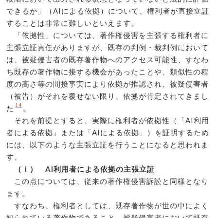
できるか」（AIによる依拠）について、権利者が直接立証
することは非常に難しいといえます。
「依拠性」については、著作権侵害を主張する権利者に
主張立証責任がありますが、既存の判例・裁判例において
は、被疑侵害者の既存著作物へのアクセス可能性、すなわ
ち既存の著作物に接する機会があったことや、類似性の程
度の高さ等の間接事実により依拠が推認され、被疑侵害者
（被告）がそれを覆せない限り、依拠が肯定されてきまし
14
た
。
それを前提とすると、実際に権利者が依拠性（「AI利用
者による依拠」または「AIによる依拠」）を証明するため
には、以下のような主張立証を行うことになると思われま
す。
（ⅰ） AI利用者による依拠の主張立証
この点については、従来の著作権侵害訴訟と同様となり
ます。
すなわち、権利者としては、既存著作物が世の中によく
知られている著作物であること、被疑侵害者において既存