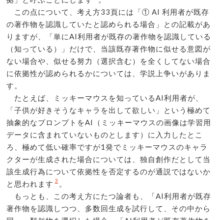
この点について、考え方33頁には「① AI 利用者が既存
の著作物を認識していたと認められる場合」との記載があ
りますが、「単にAI利用者が既存の著作物を認識している
（知っている）」だけで、当該既存著作物に似せる意図が
ない場合や、似せる努力（選択含む）を全くしてない場合
に依拠性が認められるかについては、学説上争いがありま
す。
たとえば、ミッキーマウスを知っているAI利用者が、
「子供が好きそうなキャラを出して欲しい」という極めて
抽象的なプロンプトをAI（ミッキーマウスの画像は学習用
データに含まれていないものとします）に入力したとこ
ろ、極めて低い確率ですが1発でミッキーマウスのキャラ
クターが生成された場合については、独自創作だとして当
該生成行為について依拠性を否定するのが通説ではないか
3
と思われます
。
もっとも、この考え方にたつ論者も、「AI利用者が既存
著作物を認識しつつ、多数回生成を試行して、その中から