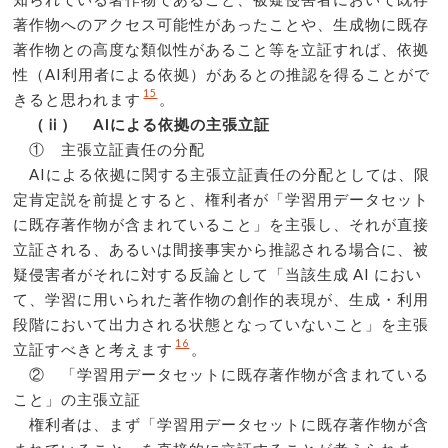
著作物へのアクセス可能性があったことや、生成物に既存
著作物との高度な類似性があること等を立証すれば、依拠
性（AI利用者による依拠）があるとの推認を得ることがで
15
きると思われます
。
（ⅱ） AIによる依拠の主張立証
① 主張立証責任の分配
AIによる依拠に関する主張立証責任の分配としては、限
定肯定説を前提とすると、権利者が「学習用データセット
に既存著作物が含まれていること」を主張し、それが直接
立証される、あるいは間接事実から推認される場合に、被
疑侵害者がそれに対する反論として「当該生成 AI におい
て、学習に用いられた著作物の創作的表現が、生成・利用
段階において出力される状態となっていないこと」を主張
16
立証すべきと考えます
。
② 「学習用データセットに既存著作物が含まれている
こと」の主張立証
権利者は、まず「学習用データセットに既存著作物が含