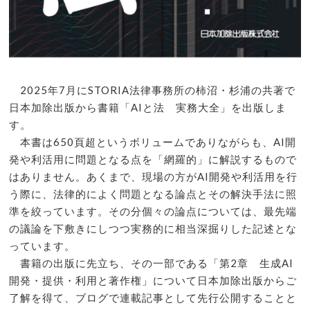
2025年7月にSTORIA法律事務所の柿沼・杉浦の共著で
日本加除出版から書籍「AIと法 実務大全」を出版しま
す。
本書は650頁超というボリュームでありながらも、AI開
発や利活用に問題となる点を「網羅的」に解説するもので
はありません。あくまで、現場の方がAI開発や利活用を行
う際に、法律的によく問題となる論点とその解決手法に照
準を絞っています。その分個々の論点については、最先端
の議論を下敷きにしつつ実務的に相当深掘りした記述とな
っています。
書籍の出版に先立ち、その一部である「第2章 生成AI
開発・提供・利用と著作権」について日本加除出版からご
了解を得て、ブログで連載記事として先行公開することと