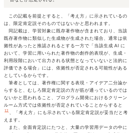
この記載を前提とすると、「考え方」に示されているの
は、限定肯定説そのものではないかと思われます。
同記載は、学習対象に既存著作物が含まれており、当該
既存著作物に類似した生成物が生成された場合、通常は依
拠性があったと推認されるとする一方で「当該生成 AI に
おいて、学習に用いられた著作物の創作的表現が、生成・
利用段階において出力される状態となっていないと法的に
評価できる場合」には、依拠性が否定される可能性がある
としているからです。
筆者としては、著作権に関する表現・アイデア二分論か
らすると、むしろ限定肯定説の方が筋が通っているのでは
ないかと思われること、プログラム開発におけるクリーン
ルーム方式では依拠性が否定されていることからすると
12
、「考え方」にも示されている限定肯定説が妥当だと考
えます。
また、全面肯定説にたつと、大量の学習用データの中に