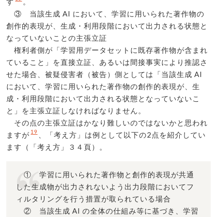
す
。
③ 当該生成 AI において、学習に用いられた著作物の
創作的表現が、生成・利用段階において出力される状態と
なっていないことの主張立証
権利者側が「学習用データセットに既存著作物が含まれ
ていること」を直接立証、あるいは間接事実により推認さ
せた場合、被疑侵害者（被告）側としては「当該生成 AI
において、学習に用いられた著作物の創作的表現が、生
成・利用段階において出力される状態となっていないこ
と」を主張立証しなければなりません。
その点の主張立証はかなり難しいのではないかと思われ
19
ますが
、「考え方」は例として以下の2点を紹介してい
ます（「考え方」３４頁）。
① 学習に用いられた著作物と創作的表現が共通
した生成物が出力されないよう出力段階においてフ
ィルタリングを行う措置が取られている場合
② 当該生成 AI の全体の仕組み等に基づき、学習