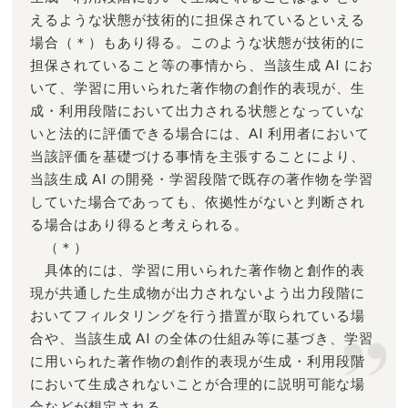
えるような状態が技術的に担保されているといえる
場合（＊）もあり得る。このような状態が技術的に
担保されていること等の事情から、当該生成 AI にお
いて、学習に用いられた著作物の創作的表現が、生
成・利用段階において出力される状態となっていな
いと法的に評価できる場合には、AI 利用者において
当該評価を基礎づける事情を主張することにより、
当該生成 AI の開発・学習段階で既存の著作物を学習
していた場合であっても、依拠性がないと判断され
る場合はあり得ると考えられる。
（＊）
具体的には、学習に用いられた著作物と創作的表
現が共通した生成物が出力されないよう出力段階に
おいてフィルタリングを行う措置が取られている場
合や、当該生成 AI の全体の仕組み等に基づき、学習
に用いられた著作物の創作的表現が生成・利用段階
において生成されないことが合理的に説明可能な場
合などが想定される。