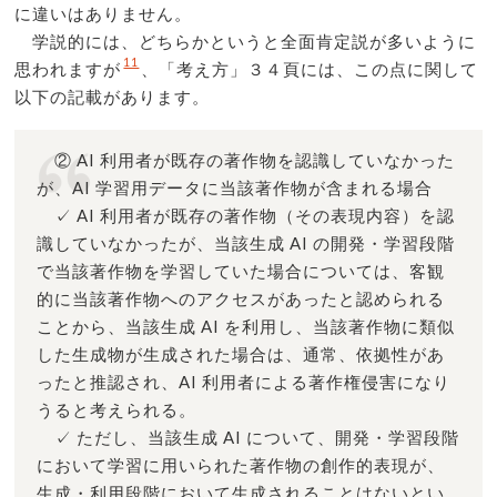
に違いはありません。
学説的には、どちらかというと全面肯定説が多いように
11
思われますが
、「考え方」３４頁には、この点に関して
以下の記載があります。
② AI 利用者が既存の著作物を認識していなかった
が、AI 学習用データに当該著作物が含まれる場合
✓ AI 利用者が既存の著作物（その表現内容）を認
識していなかったが、当該生成 AI の開発・学習段階
で当該著作物を学習していた場合については、客観
的に当該著作物へのアクセスがあったと認められる
ことから、当該生成 AI を利用し、当該著作物に類似
した生成物が生成された場合は、通常、依拠性があ
ったと推認され、AI 利用者による著作権侵害になり
うると考えられる。
✓ ただし、当該生成 AI について、開発・学習段階
において学習に用いられた著作物の創作的表現が、
生成・利用段階において生成されることはないとい