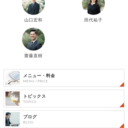
山口宏和
田代祐子
齋藤直樹
メニュー・料金
MENU / PRICE
トピックス
TOPICS
ブログ
BLOG