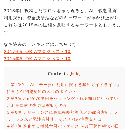
2018年に投稿したブログを振り返ると、AI、仮想通貨、
利用規約、資金決済法などのキーワードが浮かび上がり、
これらは2018年の世相を反映するキーワードともいえま
す。
なお過去のランキングはこちらです。
2017年STORIAブログベスト10
2016年STORIAブログベスト10
Contents
[
hide
]
1
第10位 「AI・データの利用に関する契約ガイドライン」
に学ぶAI開発契約の８つのポイント
2
第9位 Zaifが70億円をハッキングされる前日に行ってい
た利用規約の変更は有効なのか
3
第8位 フリーランスに最低報酬額導入との政府方針。フ
リーランスと発注会社側、それぞれの注意点とは
4
第7位 進化する機械学習パラダイス ～改正著作権法が日