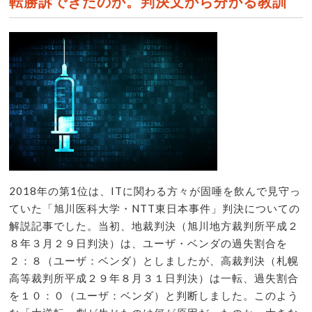
転勝訴できたのか。判決文から分かる教訓
2018年の第1位は、ITに関わる方々が固唾を飲んで見守っ
ていた「旭川医科大学・NTT東日本事件」判決についての
解説記事でした。当初、地裁判決（旭川地方裁判所平成２
８年３月２９日判決）は、ユーザ・ベンダの過失割合を
２：８（ユーザ：ベンダ）としましたが、高裁判決（札幌
高等裁判所平成２９年８月３１日判決）は一転、過失割合
を１０：０（ユーザ：ベンダ）と判断しました。このよう