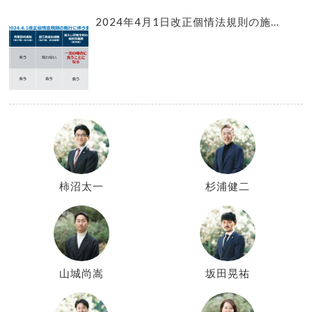
2024年4月1日改正個情法規則の施...
柿沼太一
杉浦健二
山城尚嵩
坂田晃祐