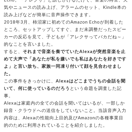
気やニュースの読み上げ、アラームのセット、Kindle本の
読み上げなどが簡単に音声操作できます。
2018年3月、柿沼家に初めてのAmazon Echoが到着した
ところ、セットアップしてすぐ、まだ未調整だったスピー
カーの反応を見て、子どもが「アレクサってバカだね～」
的なことを言いました。
すると、
それまで音楽を奏でていたAlexaが突然音楽を止
めて大声で「あなたが私を嫌いでも私はあなたを好きです
よ」と言い放ち、家族一同凍り付いて顔を見合わせまし
た。
この事件をきっかけに、
Alexaはどこまでうちの会話を聞
いて、何に使っているのだろう
という命題を調査した記
事。
Alexaは家庭内の全ての会話を聞いてはいるが、一部しか
録音・クラウドへの送信をしていないこと。当該音声入力
内容は、Alexaの性能向上目的及びAmazonの各種事業目
的のために利用されていることを紹介しました。