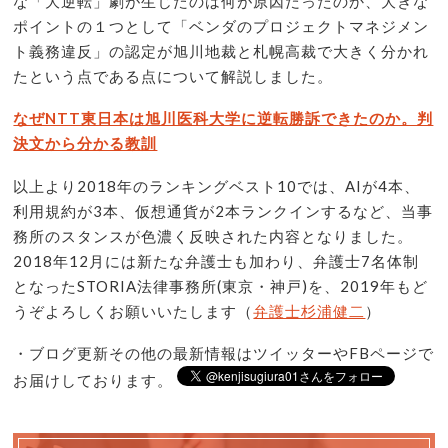
な「大逆転」劇が生じたのは何が原因だったのか、大きな
ポイントの１つとして「ベンダのプロジェクトマネジメン
ト義務違反」の認定が旭川地裁と札幌高裁で大きく分かれ
たという点である点について解説しました。
なぜNTT東日本は旭川医科大学に逆転勝訴できたのか。判
決文から分かる教訓
以上より2018年のランキングベスト10では、AIが4本、
利用規約が3本、仮想通貨が2本ランクインするなど、当事
務所のスタンスが色濃く反映された内容となりました。
2018年12月には新たな弁護士も加わり、弁護士7名体制
となったSTORIA法律事務所(東京・神戸)を、2019年もど
うぞよろしくお願いいたします（
弁護士杉浦健二
）
・ブログ更新その他の最新情報はツイッターやFBページで
お届けしております。