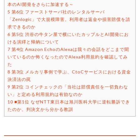
本のAI開発をさらに加速する～
5
第6位 ファーストサーバ社のレンタルサーバ
「Zenlogic」で大規模障害。利用者は返金や損害賠償を請
求できるのか
6
第5位 渋谷の牛タン屋で横にいたカップルとAI開発にお
ける演繹と帰納について
7
第4位 Amazon EchoのAlexaは我々の会話をどこまで聞
いているのか怖くなったのでAlexa利用規約を確認してみ
た
8
第3位 メルカリ事例で学ぶ、CtoCサービスにおける資金
決済法の罠
9
第2位 コインチェックの「当社は賠償責任を一切負わな
い」と定める利用規約は有効なのか
10
■第1位 なぜNTT東日本は旭川医科大学に逆転勝訴でき
たのか。判決文から分かる教訓