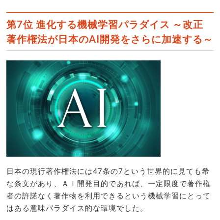
第7位 進化する機械学習パラダイス ～改正
著作権法が日本のAI開発をさらに加速する～
日本の現行著作権法には47条の7という世界的に見ても希
な条文があり、ＡＩ開発目的であれば、一定限度で著作権
者の許諾なく著作物を利用できるという機械学習にとって
はある意味パラダイス的な環境でした。