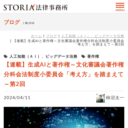
MENU
ブログ
/ BLOG
ホーム
ブログ
人工知能（ＡＩ）、ビッグデータ法務
【連載】生成AIと著作権～文化審議会著作権分科会法制度小委員会
「考え方」を踏まえて～第2回
人工知能（ＡＩ）、ビッグデータ法務
著作権
【連載】生成AIと著作権～文化審議会著作権
分科会法制度小委員会「考え方」を踏まえて
～第2回
2024/04/11
柿沼太一