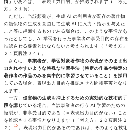
情」
があれば、「表現出力目的」が推認されます（「考え
方」２１頁）。
ただし、当該頻発が、生成 AI の利用者が既存の著作物
の類似物の生成を意図して生成 AI に入力・指示を与えた
こと等に起因するものである場合は、このような事情があ
ったとしても、AI 学習を行った事業者の享受目的の存在を
推認させる要素とはならないと考えられます（「考え方」
２１頁脚注２４）。
さらに、
事業者が、学習対象著作物の表現がそのまま出
力されやすいような特殊な学習手法（特定の作品や特定の
著作者の作品のみを集中的に学習させていること）を採用
している
場合、表現出力目的を推認させる間接事実となり
えます。
一方、
侵害物の生成を抑止するための実効的な技術的手
段を講じている
場合、当該事業者の行う AI 学習のための
複製が、非享受目的である（＝表現出力目的がない）こと
を推認させる事情となりえます（「考え方」２０頁脚注２
10
２）
。表現出力目的があるのであれば、そのような技術