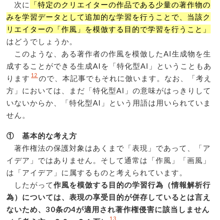
次に
「特定のクリエイターの作品である少量の著作物の
みを学習データとして追加的な学習を行うことで、当該ク
リエイターの「作風」を模倣する目的で学習を行うこと」
はどうでしょうか。
このような、ある著作者の作風を模倣したAI生成物を生
成することができる生成AIを「特化型AI」ということもあ
12
ります
ので、本記事でもそれに倣います。なお、「考え
方」においては、まだ「特化型AI」の意味がはっきりして
いないからか、「特化型AI」という用語は用いられていま
せん。
① 基本的な考え方
著作権法の保護対象はあくまで「表現」であって、「ア
イデア」ではありません。そして通常は「作風」「画風」
は「アイデア」に属するものと考えられています。
したがって
作風を模倣する目的の学習行為（情報解析行
為）については、表現の享受目的が併存しているとは言え
ないため、30条の4が適用され著作権侵害に該当しません
13