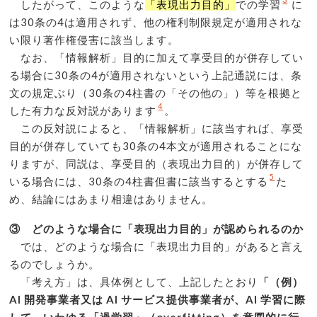
3
したがって、このような
「表現出力目的」
での学習
に
は30条の4は適用されず、他の権利制限規定が適用されな
い限り著作権侵害に該当します。
なお、「情報解析」目的に加えて享受目的が併存してい
る場合に30条の4が適用されないという上記通説には、条
文の規定ぶり（30条の4柱書の「その他の」）等を根拠と
4
した有力な反対説があります
。
この反対説によると、「情報解析」に該当すれば、享受
目的が併存していても30条の4本文が適用されることにな
りますが、同説は、享受目的（表現出力目的）が併存して
5
いる場合には、30条の4柱書但書に該当するとする
た
め、結論にはあまり相違はありません。
③ どのような場合に「表現出力目的」が認められるのか
では、どのような場合に「表現出力目的」があると言え
るのでしょうか。
「考え方」は、具体例として、上記したとおり
「（例）
AI 開発事業者又は AI サービス提供事業者が、AI 学習に際