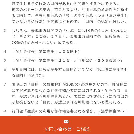
階で生じる享受行為の目的があるかを問題とするためである。
後者のパターンの場合、前者と異なり、利用行為の適法性を判断す
るに際して、当該利用行為の「後」の享受行為（つまりまだ発生し
ていない享受行為）を問題にするので、「目的」の認定が難しい。
3
もちろん、表現出力目的での「生成」にも30条の4は適用されない
（「考え方」２２頁、３７頁）。表現出力目的での「情報解析」に
30条の4が適用されないためである。
4
「AIと著作権」愛知先生（１５頁以下）
5
「AIと著作権」愛知先生（２１頁）、同座談会（２０８頁以下）
6
享受目的には、自らが享受する目的だけでなく、第三者に享受させ
る目的も当然含む。
7
表現出力「目的」の情報解析が30条の4の適用外なので、理論的に
は学習対象となった既存著作物が実際に出力されなくても当該「目
的」が認定される可能性もあるが、実際には後述のように当該出力
が頻発しないと「目的」が認定される可能性はないと思われる。
8
前田健「生成AIの利用が著作権侵害となる場合」（法学教室№５２
３・２９頁）
9
前田健「生成AIの利用が著作権侵害となる場合」（法学教室№５２
お問い合わせ・ご相談
３・２９頁）は「享受目的の有無が、学習用データとしての利用が