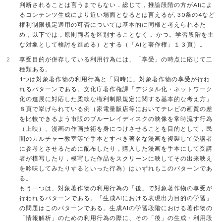
判断されることは言うまでもない．総じて，推論段階の方がAIによ
るコンテンツ生成により近い場面となるとは言えるが, 30条の4など
権利制限規定適用の可否については基本的に同様と考えられるた
め，以下では，原則両者を区別することなく， かつ。学習段階を主
な対象として検討を進める）とする（「AIと著作権」１３頁）。
2
享受目的が併存している利用行為には、「享受」の時点に応じて二
種類ある。
1つは対象著作物の利用行為と「同時に」対象著作物の享受が行わ
れるパターンである。文化庁著作権課「デジタル化・ネットワーク
化の進展に対応した柔軟な権利制限規定に関する基本的な考え方」
８頁で挙げられている例（家電量販店等においてテレビの画質の差
を比較できるよう市販のブルーレイディスクの映像を常時流す行為
（上映）、漫画の作画技術を身につけさせることを目的として，民
間のカルチャー教室等で手本とすべき著名な漫画を複製して受講者
に参考とさせるために配布したり，購入した漫画を手本にして受講
者が模写したり，模写した作品をスクリーンに映してその出来映え
を吟味してみたりするといった行為）はいずれもこのパターンであ
る。
もう一つは、対象著作物の利用行為の「後」で対象著作物の享受が
行われるパターンである。「生成AIにおける表現出力目的の学習」
の問題はこのパターンである。生成AIの学習段階における著作物の
「情報解析」のための利用行為の際に、その「後」の生成・利用段