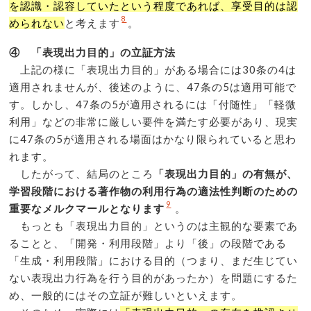
を認識・認容していたという程度であれば、享受⽬的は認
8
められない
と考えます
。
④ 「表現出力目的」の立証方法
上記の様に「表現出力目的」がある場合には30条の4は
適用されませんが、後述のように、47条の5は適用可能で
す。しかし、47条の5が適用されるには「付随性」「軽微
利用」などの非常に厳しい要件を満たす必要があり、現実
に47条の5が適用される場面はかなり限られていると思わ
れます。
したがって、結局のところ
「表現出力目的」の有無が、
学習段階における著作物の利用行為の適法性判断のための
9
重要なメルクマールとなります
。
もっとも「表現出力目的」というのは主観的な要素であ
ることと、「開発・利用段階」より「後」の段階である
「生成・利用段階」における目的（つまり、まだ生じてい
ない表現出力行為を行う目的があったか）を問題にするた
め、一般的にはその立証が難しいといえます。