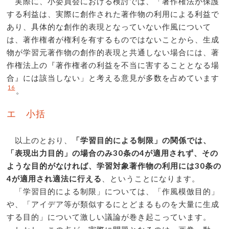
実際に、小委員会における検討では、「著作権法が保護
する利益は、実際に創作された著作物の利用による利益で
あり、具体的な創作的表現となっていない作風について
は、著作権者が権利を有するものではないことから、生成
物が学習元著作物の創作的表現と共通しない場合には、著
作権法上の『著作権者の利益を不当に害することとなる場
合』には該当しない」と考える意見が多数を占めています
16
。
エ 小括
以上のとおり、
「学習目的による制限」の関係では、
「表現出力目的」の場合のみ30条の4が適用されず、その
ような目的がなければ、学習対象著作物の利用には30条の
4が適用され適法に行える
、ということになります。
「学習目的による制限」については、「作風模倣目的」
や、「アイデア等が類似するにとどまるものを大量に生成
する目的」について激しい議論が巻き起こっています。