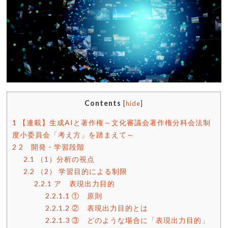
Contents
[
hide
]
1
【連載】生成AIと著作権～文化審議会著作権分科会法制
度小委員会「考え方」を踏まえて～
2
2 開発・学習段階
2.1
（1）分析の視点
2.2
（2） 学習目的による制限
2.2.1
ア 表現出力目的
2.2.1.1
① 原則
2.2.1.2
② 表現出力目的とは
2.2.1.3
③ どのような場合に「表現出力目的」