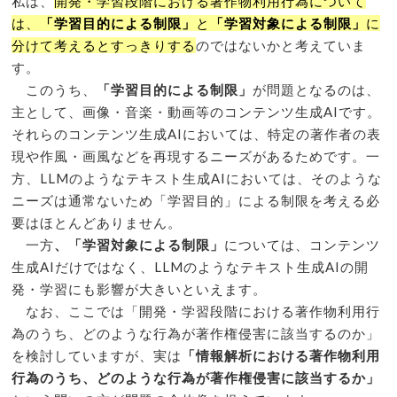
私は、
開発・学習段階における著作物利用行為について
は、
「学習目的による制限」
と
「学習対象による制限」
に
分けて考えるとすっきりする
のではないかと考えていま
す。
このうち、
「学習目的による制限」
が問題となるのは、
主として、画像・音楽・動画等のコンテンツ生成AIです。
それらのコンテンツ生成AIにおいては、特定の著作者の表
現や作風・画風などを再現するニーズがあるためです。一
方、LLMのようなテキスト生成AIにおいては、そのような
ニーズは通常ないため「学習目的」による制限を考える必
要はほとんどありません。
一方
、「学習対象による制限」
については、コンテンツ
生成AIだけではなく、LLMのようなテキスト生成AIの開
発・学習にも影響が大きいといえます。
なお、ここでは「開発・学習段階における著作物利用行
為のうち、どのような行為が著作権侵害に該当するのか」
を検討していますが、実は
「情報解析における著作物利用
行為のうち、どのような行為が著作権侵害に該当するか」