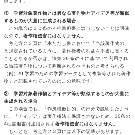
討します。
① 学習対象著作物とは異なる著作物とアイデア等が類似
するものが大量に生成される場合
この場合は３０条の４柱書但書に該当しないことは明確
なので、
著作権侵害にはなりません。
考え方２３頁に「本ただし書において「当該著作物の」
と規定されているように、著作権者の利益を不当に害する
こととなるか否かは、法第 30 条の４に基づいて利用され
る当該著作物について判断されるべきものと考えられる。
（例）AI 学習のための学習データとして複製等された著作
物」と記載されているのはこの意味です。
② 学習対象著作物とアイデア等が類似するものが大量に
生成される場合
この場合でも、「作風模倣目的」の部分で説明したよう
に、「アイデア」は著作権法上保護されないため、30条の
4柱書但書は適用されず
著作権侵害にはなりません。
もっとも、考え方２３頁には以下の記載があります。