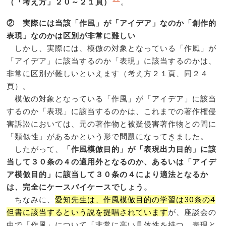
（「考え方」２０～２１頁）
。
② 実際には当該「作風」が「アイデア」なのか「創作的
表現」なのかは区別が非常に難しい
しかし、実際には、模倣の対象となっている「作風」が
「アイデア」に該当するのか「表現」に該当するのかは、
非常に区別が難しいといえます（考え方２１頁、同２４
頁）。
模倣の対象となっている「作風」が「アイデア」に該当
するのか「表現」に該当するのかは、これまでの著作権侵
害訴訟においては、元の著作物と被疑侵害著作物との間に
「類似性」があるかという形で問題になってきました。
したがって、
「作風模倣目的」が「表現出力目的」に該
当して３０条の４の適用外となるのか、あるいは「アイデ
ア模倣目的」に該当して３０条の４により適法となるか
は、完全にケースバイケースでしょう。
ちなみに、
愛知先生は、作風模倣目的の学習は30条の4
但書に該当するという説を提唱されています
が、座談会の
中で「作風」について「非常に高い具体性を持つ、表現と