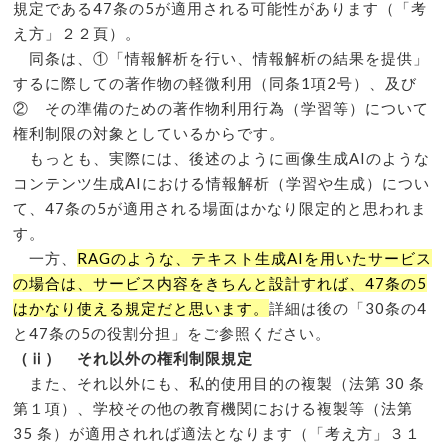
規定である47条の5が適用される可能性があります（「考
え方」２２頁）。
同条は、①「情報解析を行い、情報解析の結果を提供」
するに際しての著作物の軽微利用（同条1項2号）、及び
② その準備のための著作物利用行為（学習等）について
権利制限の対象としているからです。
もっとも、実際には、後述のように画像生成AIのような
コンテンツ生成AIにおける情報解析（学習や生成）につい
て、47条の5が適用される場面はかなり限定的と思われま
す。
一方、
RAGのような、テキスト生成AIを用いたサービス
の場合は、サービス内容をきちんと設計すれば、47条の5
はかなり使える規定だと思います。
詳細は後の「30条の4
と47条の5の役割分担」をご参照ください。
（ⅱ） それ以外の権利制限規定
また、それ以外にも、私的使用目的の複製（法第 30 条
第１項）、学校その他の教育機関における複製等（法第
35 条）が適用されれば適法となります（「考え方」３１