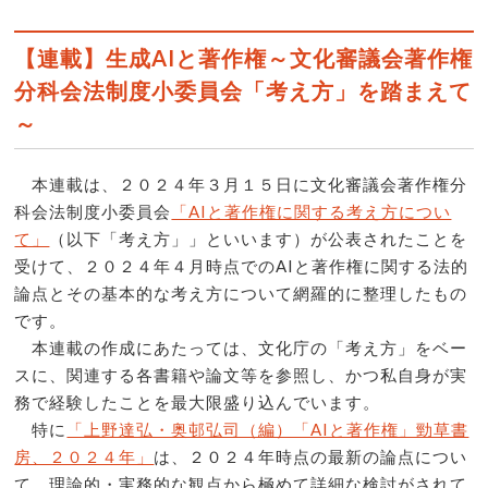
【連載】生成AIと著作権～文化審議会著作権
分科会法制度小委員会「考え方」を踏まえて
～
本連載は、２０２４年３月１５日に文化審議会著作権分
科会法制度小委員会
「AIと著作権に関する考え方につい
て」
（以下「考え方」」といいます）が公表されたことを
受けて、２０２４年４月時点でのAIと著作権に関する法的
論点とその基本的な考え方について網羅的に整理したもの
です。
本連載の作成にあたっては、文化庁の「考え方」をベー
スに、関連する各書籍や論文等を参照し、かつ私自身が実
務で経験したことを最大限盛り込んでいます。
特に
「上野達弘・奥邨弘司（編）「AIと著作権」勁草書
房、２０２４年」
は、２０２４年時点の最新の論点につい
て、理論的・実務的な観点から極めて詳細な検討がされて