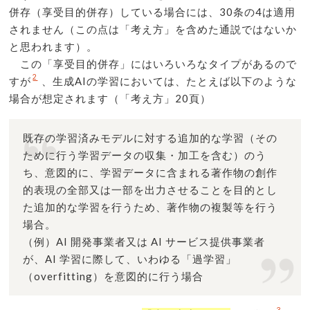
併存（享受目的併存）している場合には、30条の4は適用
されません（この点は「考え方」を含めた通説ではないか
と思われます）。
この「享受目的併存」にはいろいろなタイプがあるので
2
すが
、生成AIの学習においては、たとえば以下のような
場合が想定されます（「考え方」20頁）
既存の学習済みモデルに対する追加的な学習（その
ために行う学習データの収集・加工を含む）のう
ち、意図的に、学習データに含まれる著作物の創作
的表現の全部又は一部を出力させることを目的とし
た追加的な学習を行うため、著作物の複製等を行う
場合。
（例）AI 開発事業者又は AI サービス提供事業者
が、AI 学習に際して、いわゆる「過学習」
（overfitting）を意図的に行う場合