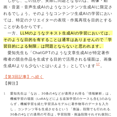
しかし、この点が、実際に問題となるのは、画像・動
画・音楽・音声生成AIのようなコンテンツ生成AIに限定さ
れるでしょう。そのようなコンテンツ生成AIの学習におい
ては、特定のクリエイターの表現・作風再現を目的とする
ことがあるからです。
一方、
LLMのようなテキスト生成AIの学習においては、
そのような目的を有することは通常はありませんので「学
習目的による制限」は問題とならないと思われます。
愛知先生も「ChatGPTのような文章生成AIが特定著作
権者の競合作品を生成する目的で活用される場面は、画像
17
生成AIよりも少ないとはいえよう」としています
。
【第3回記事】へ続く
【脚注】
1
愛知先生は「なお， 30条の4などが適用され得る「情報解析」は，
機械学習の場面（LoRAなどによる追加学習のケースも含む)のみな
らず，機械学習を経た学習済みモデルに著作物等のデータを入力
し， コンテンツ等を生成させるという 「推論」段階でも行われる.
30条の4などの適用の可否は，学習段階・推論段階それぞれ個別に