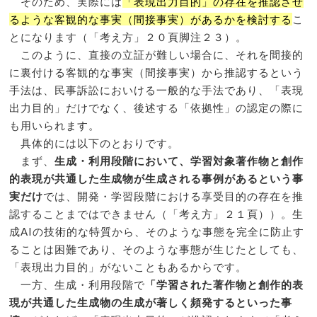
そのため、実際には
「表現出力目的」の存在を推認させ
るような客観的な事実（間接事実）があるかを検討する
こ
とになります（「考え方」２０頁脚注２３）。
このように、直接の立証が難しい場合に、それを間接的
に裏付ける客観的な事実（間接事実）から推認するという
手法は、民事訴訟においける一般的な手法であり、「表現
出力目的」だけでなく、後述する「依拠性」の認定の際に
も用いられます。
具体的には以下のとおりです。
まず、
生成・利用段階において、学習対象著作物と創作
的表現が共通した生成物が生成される事例があるという事
実だけ
では、開発・学習段階における享受目的の存在を推
認することまではできません（「考え方」２１頁））。生
成AIの技術的な特質から、そのような事態を完全に防止す
ることは困難であり、そのような事態が生じたとしても、
「表現出力目的」がないこともあるからです。
一方、生成・利用段階で
「学習された著作物と創作的表
現が共通した生成物の生成が著しく頻発するといった事