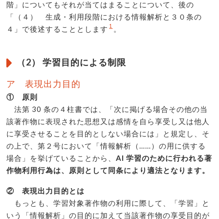
階」についてもそれが当てはまることについて、後の
「（４） 生成・利用段階における情報解析と３０条の
1
４」で後述することとします
。
（2） 学習目的による制限
ア 表現出力目的
① 原則
法第 30 条の４柱書では、「次に掲げる場合その他の当
該著作物に表現された思想又は感情を自ら享受し又は他人
に享受させることを目的としない場合には」と規定し、そ
の上で、第２号において「情報解析（……）の用に供する
場合」を挙げていることから、
AI 学習のために行われる著
作物利用行為は、原則として同条により適法となります。
② 表現出力目的とは
もっとも、学習対象著作物の利用に際して、「学習」と
いう「情報解析」の目的に加えて当該著作物の享受目的が