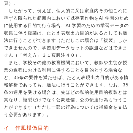
頁）。
したがって、例えば、個人的に又は家庭内その他これに
準ずる限られた範囲内において既存著作物をAI 学習のため
に使用する目的で行う場合、AI 学習のための学習データの
収集に伴う複製は、たとえ表現出力目的があるとしても適
法に行うことができます（ただしこの場合は「複製」しか
できませんので、学習用データセットの譲渡などはできま
せん（「考え方」３１頁脚注４０）。
また、学校その他の教育機関において、教師や生徒が授
業の過程における利用に供することを目的とする場合な
ど、35条の要件を満たせば、たとえ表現出力目的がある情
報解析であっても、適法に行うことができます。なお、35
条の適用を受ける場合は、先ほどの私的使用目的複製とは
異なり、複製だけでなく公衆送信、公の伝達行為も行うこ
とができます（ただし一部の行為については補償金を支払
う必要があります）。
イ 作風模倣目的