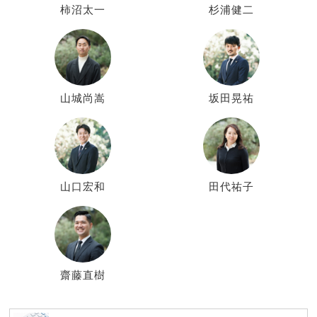
柿沼太一
杉浦健二
山城尚嵩
坂田晃祐
山口宏和
田代祐子
齋藤直樹