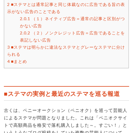
2
■ステマとは通常記事と同じ体裁なのに広告である旨の表
示がない広告のことである
2.0.1
（１）ネイティブ広告＝通常の記事と区別がつ
かない広告
2.0.2
（２）ノンクレジット広告＝広告であることを
表記しない広告
3
■ステマは明らかに違法なステマとグレーなステマに分け
られる
4
■まとめ
■ステマの実例と最近のステマを巡る報道
古くは、ペニーオークション（ペニオク）を巡って芸能人
によるステマが問題となりました。これは「ペニオクサイ
トで高額商品を格安で落札購入しました～。すごい！」と
いうようなブログ投稿をしていた複数の芸能人について、