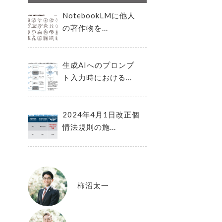
NotebookLMに他人
の著作物を...
生成AIへのプロンプ
ト入力時における...
2024年4月1日改正個
情法規則の施...
柿沼太一