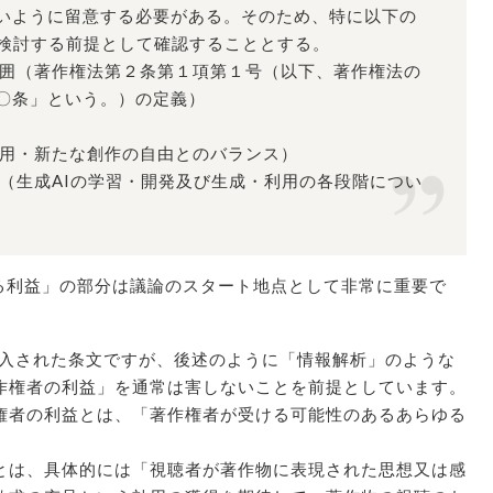
いように留意する必要がある。そのため、特に以下の
て検討する前提として確認することとする。
範囲（著作権法第２条第１項第１号（以下、著作権法の
〇条」という。）の定義）
利用・新たな創作の自由とのバランス）
囲（生成AIの学習・開発及び生成・利用の各段階につい
る利益」の部分は議論のスタート地点として非常に重要で
導入された条文ですが、後述のように「情報解析」のような
作権者の利益」を通常は害しないことを前提としています。
者の利益とは、「著作権者が受ける可能性のあるあらゆる
。
は、具体的には「視聴者が著作物に表現された思想又は感