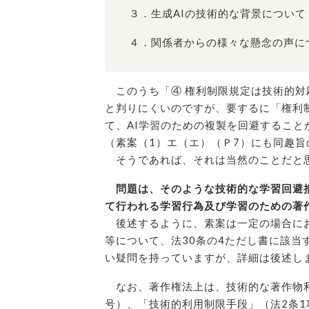
３．生成AIの技術的な背景について
４．関係者からの様々な懸念の声に
このうち「④ 権利制限規定は技術的対
と判りにくいのですが、要するに「権利
て、AI学習のための複製を回避するこ
（素案（1）エ（エ）（Ｐ7）にも同趣
そうであれば、それは当然のことだと
問題は、そのような技術的な学習回避
て行われる学習行為及び学習のための著
後述するように、素案は一定の場合にお
等について、法30条の4ただし書に該
い疑問を持っていますが、詳細は後述し
なお、著作権法上は、技術的な著作物利
号）、「技術的利用制限手段」（法2条1