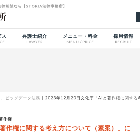
律相談なら【STORIA法律事務所】
ビス
弁護士紹介
メニュー・料金
採用情報
ICE
LAWYER
MENU / PRICE
RECRUIT
）、ビッグデータ法務
2023年12月20日文化庁「AIと著作権に関
著作権
AIと著作権に関する考え方について（素案）」に