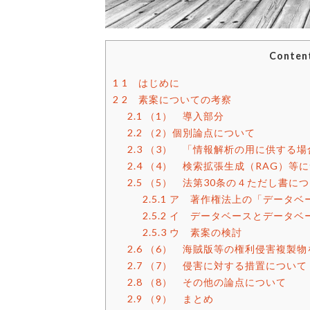
Conten
1
1 はじめに
2
2 素案についての考察
2.1
（1） 導入部分
2.2
（2）個別論点について
2.3
（3） 「情報解析の用に供する
2.4
（4） 検索拡張生成（RAG）等
2.5
（5） 法第30条の４ただし書に
2.5.1
ア 著作権法上の「データベ
2.5.2
イ データベースとデータベ
2.5.3
ウ 素案の検討
2.6
（6） 海賊版等の権利侵害複製物
2.7
（7） 侵害に対する措置について
2.8
（8） その他の論点について
2.9
（9） まとめ