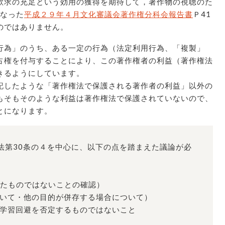
欲求の充足という効用の獲得を期待して，著作物の視聴のた
となった
平成２９年４月文化審議会著作権分科会報告書
Ｐ41
のではありません。
為」のうち、ある一定の行為（法定利用行為、「複製」
占権を付与することにより、この著作権者の利益（著作権法
きるようにしています。
したような「著作権法で保護される著作者の利益」以外の
もそもそのような利益は著作権法で保護されていないので、
とになります。
に法第30条の４を中心に、以下の点を踏まえた議論が必
したものではないことの確認）
ついて・他の目的が併存する場合について）
る学習回避を否定するものではないこと