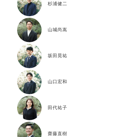
杉浦健二
山城尚嵩
坂田晃祐
山口宏和
田代祐子
齋藤直樹