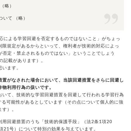
 （略）
ついて （略）
応による学習回避を否定するものではないこと」がちょっ
制限規定があるからといって、権利者が技術的対応によっ
とが否定・禁止されるものではない」ということでしょう
旨の記載があります）。
思います。
措置がなされた場合において、当該回避措置をさらに回避し
作物利用行為の扱いです。
いて、技術的な学習回避措置を回避して行われる学習行為
当する可能性があるとしています（その点について個人的に強
ます）。
用回避措置のうち「技術的保護手段」（法2条1項20
項21号）について特別の効果を与えています。