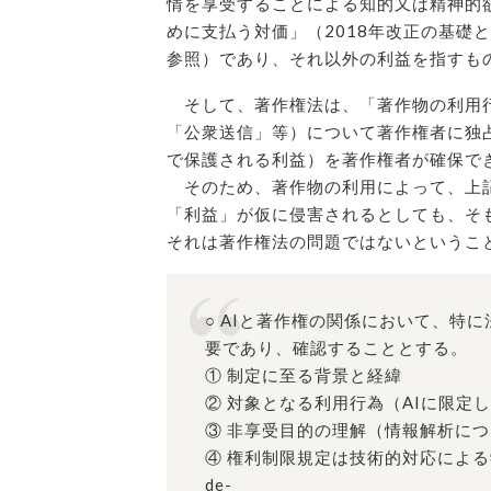
情を享受することによる知的又は精神的
めに支払う対価」（2018年改正の基礎
参照）であり、それ以外の利益を指すも
そして、著作権法は、「著作物の利用行
「公衆送信」等）について著作権者に独
で保護される利益）を著作権者が確保で
そのため、著作物の利用によって、上記
「利益」が仮に侵害されるとしても、そ
それは著作権法の問題ではないというこ
○ AIと著作権の関係において、特
要であり、確認することとする。
① 制定に至る背景と経緯
② 対象となる利用行為（AIに限定
③ 非享受目的の理解（情報解析に
④ 権利制限規定は技術的対応によ
de-