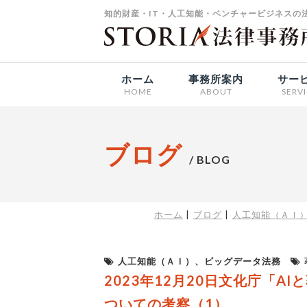
知的財産・IT・人工知能・ベンチャービジネスの法
ホーム
事務所案内
サー
HOME
ABOUT
SERV
ブログ
/ BLOG
ホーム
ブログ
人工知能（ＡＩ
人工知能（ＡＩ）、ビッグデータ法務
2023年12月20日文化庁「
ついての考察（1）