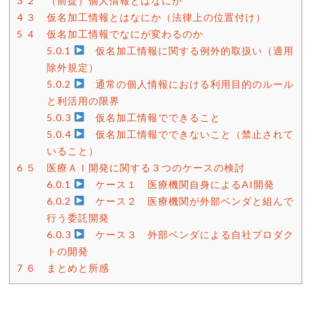
3
２ （前提）個人情報とはなにか
4
３ 仮名加工情報とはなにか（法律上の位置付け）
5
４ 仮名加工情報でなにが変わるのか
5.0.1
仮名加工情報に関する例外的取扱い（適用
除外規定）
5.0.2
通常の個人情報における利用目的のルール
と利活用の限界
5.0.3
仮名加工情報でできること
5.0.4
仮名加工情報でできないこと（禁止されて
いること）
6
５ 医療ＡＩ開発に関する３つのケースの検討
6.0.1
ケース１ 医療機関自身によるAI開発
6.0.2
ケース２ 医療機関が外部ベンダと組んで
行う委託開発
6.0.3
ケース３ 外部ベンダによる自社プロダク
トの開発
7
６ まとめと所感