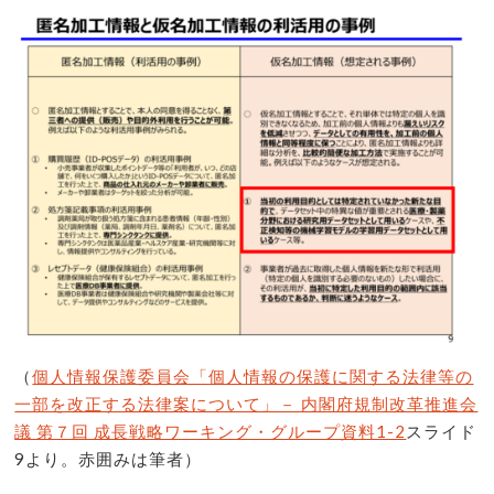
（
個人情報保護委員会「個人情報の保護に関する法律等の
一部を改正する法律案について」－ 内閣府規制改革推進会
議 第７回 成長戦略ワーキング・グループ資料1-2
スライド
9より。赤囲みは筆者）