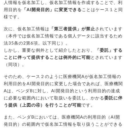
人情報を仮名加工し、仮名加工情報を作成することで、利
用目的を
「AI開発目的」に変更できる
ことはケース１と同
様です。
次に、仮名加工情報は
「第三者提供」が禁止
されています
（本件では仮名加工情報である個人データに該当するため
法35条の2第6項。以下同じ）。
しかし、重要な例外として紹介したとおり、
「委託」する
ことに伴って提供することは例外的に可能
とされています
（同項）。
そのため、ケース２のように医療機関Aが仮名加工情報の
利用目的をAI開発目的に変更した場合であれば、医療機関
Aは、ベンダBに対し、AI開発目的という利用目的の達成
に必要な範囲内において取扱いを委託し、かかる
委託に伴
う提供（上図の④）を行うことが可能
です。
また、ベンダBにおいては、医療機関Aの利用目的（AI開
発目的）の範囲内で仮名加工情報を取り扱うことができる