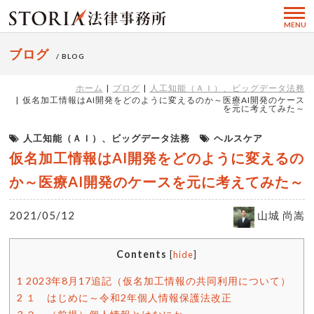
MENU
ブログ
/ BLOG
ホーム
ブログ
人工知能（ＡＩ）、ビッグデータ法務
仮名加工情報はAI開発をどのように変えるのか～医療AI開発のケース
を元に考えてみた～
人工知能（ＡＩ）、ビッグデータ法務
ヘルスケア
仮名加工情報はAI開発をどのように変えるの
か～医療AI開発のケースを元に考えてみた～
2021/05/12
山城 尚嵩
Contents
[
hide
]
1
2023年8月17追記（仮名加工情報の共同利用について）
2
１ はじめに～令和2年個人情報保護法改正