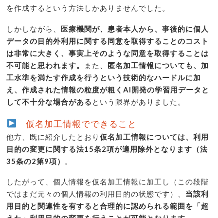
を作成するという方法しかありませんでした。
しかしながら、
医療機関が、患者本人から、事後的に個人
データの目的外利用に関する同意を取得することのコスト
は非常に大きく、事実上そのような同意を取得することは
不可能と思われます。
また、
匿名加工情報についても、加
工水準を満たす作成を行うという技術的なハードルに加
え、作成された情報の粒度が粗くAI開発の学習用データと
して不十分な場合がある
という限界がありました。
仮名加工情報でできること
他方、既に紹介したとおり
仮名加工情報については、利用
目的の変更に関する法15条2項が適用除外となります（法
35条の2第9項）
。
したがって、個人情報を仮名加工情報に加工し（この段階
ではまだ元々の個人情報の利用目的の状態です）、
当該利
用目的と関連性を有すると合理的に認められる範囲を「超
えた」利用目的の変更を行うことが可能となります。