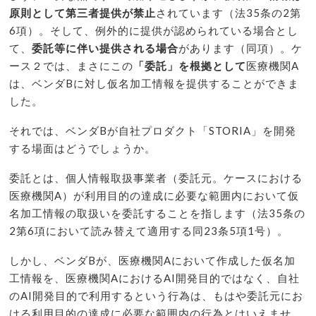
原則として第三者提供が禁止
されています（法35条の2第
6項）。そして、例外的に提供が認められている場合とし
て、
委託等に伴い提供される場合
があります（同項）。ケ
ース２では、まさにこの
「委託」を根拠として
医療機関A
は、ベンダBに対し仮名加工情報を提供することができま
した。
それでは、ベンダBが自社プロダクト「STORIA」を開発
する場面はどうでしょうか。
委託とは、個人情報取扱事業者（委託元。ケースにおける
医療機関A）が利用目的の達成に必要な範囲内において仮
名加工情報の取扱いを委託することを指します（法35条の
2第6項において読み替えて適用する同23条5項1号）。
しかし、ベンダBが、医療機関Aにおいて作成した仮名加
工情報を、医療機関AにおけるAI開発目的ではなく、自社
のAI開発目的で利用するという行為は、もはや委託元にお
ける利用目的の達成に必要な範囲内の行為とはいえませ