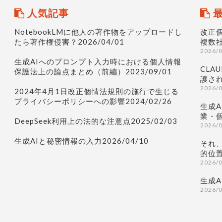
人気記事
最
NotebookLMに他人の著作物をアップロードし
改正
たら著作権侵害？2026/04/01
複数
2026/
生成AIへのプロンプト入力時における個人情報
CLAU
保護法上の論点まとめ（前編）2023/09/01
護され
2026/
2024年4月1日改正個情法規則の施行で生じる
プライバシーポリシーへの影響2024/02/26
生成
業・
DeepSeek利用上の法的な注意点2025/02/03
2026/
生成AIと秘密情報の入力2026/04/10
それ
的位
2026/
生成
2026/