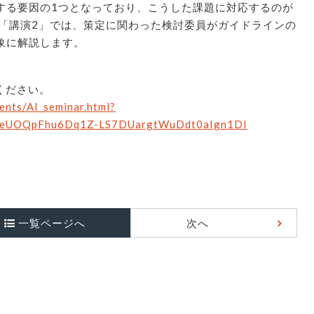
する要因の1つとなっており、こうした課題に対応するのが
。「講演2」では、策定に関わった検討委員がガイドラインの
象に解説します。
ください。
vents/AI_seminar.html?
jeUOQpFhu6Dq1Z-LS7DUargtWuDdt0aIgn1DI
一覧ページへ
次へ