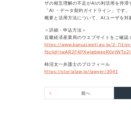
ザの相互理解の不足がAIの利活用を停滞
「AI ・データ契約ガイドライン」です
概要と活用方法について、AIユーザを対
＜詳細・申込方法＞
近畿経済産業局のウエブサイトをご確認
https://www.kansai.meti.go.jp/2-7it/e
fbclid=IwAR2F4PXwjgbmeeR0ejWTp2
柿沼太一弁護士のプロフィール
https://storialaw.jp/lawyer/3041
前へ