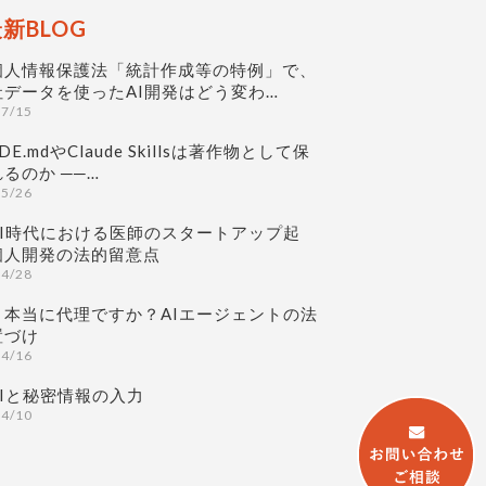
新BLOG
個人情報保護法「統計作成等の特例」で、
社データを使ったAI開発はどう変わ…
07/15
DE.mdやClaude Skillsは著作物として保
るのか ──…
05/26
AI時代における医師のスタートアップ起
個人開発の法的留意点
04/28
、本当に代理ですか？AIエージェントの法
置づけ
04/16
AIと秘密情報の入力
04/10