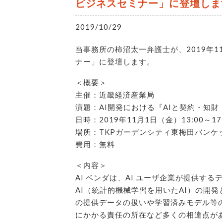
ビジネスセミナー」に登壇しま
2019/10/29
当事務所の柿沼太一弁護士が、2019年
ナー」に登壇します。
＜概要＞
主催：近畿経済産業局
演題：AI開発における『AIと契約・知財
日時：2019年11月1日（金）13:00～17
場所：TKPガーデンシティ東梅田バンケ
費用：無料
＜内容＞
AI ベンダは、AI ユーザ企業が提供
AI（統計的機械学習を用いたAI）の開
の提供データの扱いや学習済みモデル等
にかかる責任の所在など多くの相違点が