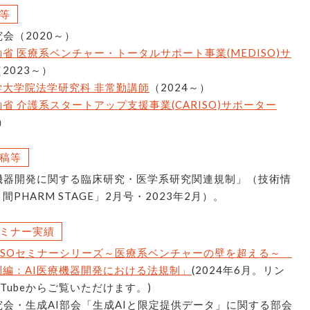
等
究会（2020～）
省 医療系ベンチャー・トータルサポート事業(MEDISO)サ
（2023～）
学大学院法学研究科 非常勤講師
（2024～）
省 介護系スタートアップ支援事業(CARISO)サポーター
）
稿等
療機器開発に関する臨床研究・医学系研究関連規制」（技術情
間PHARM STAGE」2月号・2023年2月）。
ミナー実績
DISOセミナーシリーズ～医療系ベンチャーの壁を超える～
0規制編：AI医療機器開発における法規制」
(2024年6月。リン
uTubeからご覧いただけます。)
究会・生成AI部会「生成AIと限定提供データ」に関する部会