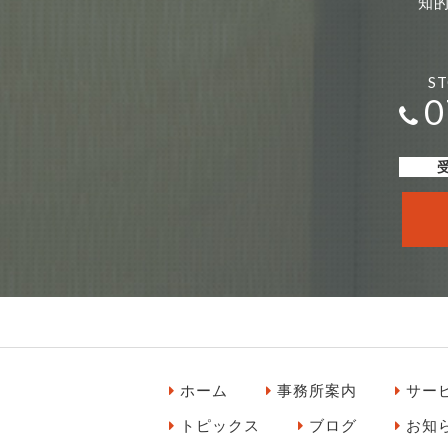
知的
S
0
受
ホーム
事務所案内
サー
トピックス
ブログ
お知