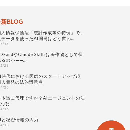
新BLOG
個人情報保護法「統計作成等の特例」で、
社データを使ったAI開発はどう変わ…
07/15
DE.mdやClaude Skillsは著作物として保
るのか ──…
05/26
AI時代における医師のスタートアップ起
個人開発の法的留意点
04/28
、本当に代理ですか？AIエージェントの法
置づけ
04/16
AIと秘密情報の入力
04/10