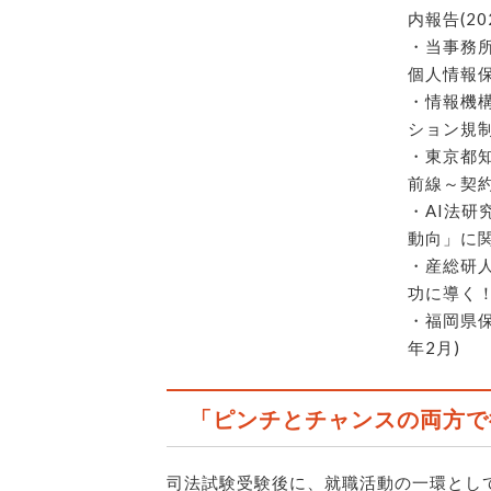
内報告(20
・当事務
個人情報保
・情報機構
ション規制
・東京都
前線～契約
・AI法
動向」に関
・産総研
功に導く！
・福岡県保
年2月)
「ピンチとチャンスの両方で
司法試験受験後に、就職活動の一環とし