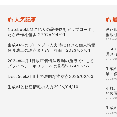
人気記事
最
NotebookLMに他人の著作物をアップロードし
改正
たら著作権侵害？2026/04/01
複数
2026/
生成AIへのプロンプト入力時における個人情報
CLAU
保護法上の論点まとめ（前編）2023/09/01
護され
2026/
2024年4月1日改正個情法規則の施行で生じる
プライバシーポリシーへの影響2024/02/26
生成
業・
DeepSeek利用上の法的な注意点2025/02/03
2026/
生成AIと秘密情報の入力2026/04/10
それ
的位
2026/
生成
2026/