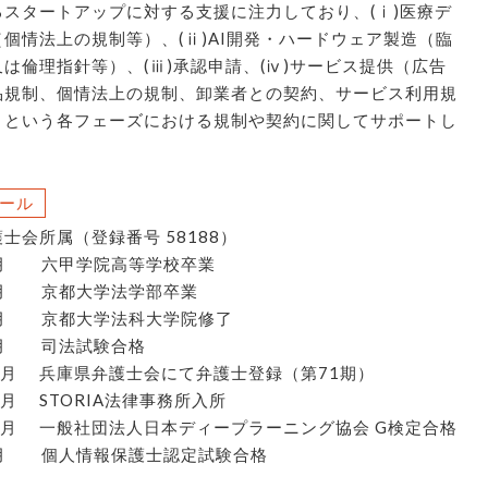
るスタートアップに対する支援に注力しており、(ⅰ)医療デ
個情法上の規制等）、(ⅱ)AI開発・ハードウェア製造（臨
は倫理指針等）、(ⅲ)承認申請、(ⅳ)サービス提供（広告
品規制、個情法上の規制、卸業者との契約、サービス利用規
）という各フェーズにおける規制や契約に関してサポートし
ール
士会所属（登録番号 58188）
年3月 六甲学院高等学校卒業
3月 京都大学法学部卒業
年3月 京都大学法科大学院修了
9月 司法試験合格
12月 兵庫県弁護士会にて弁護士登録（第71期）
12月 STORIA法律事務所入所
11月 一般社団法人日本ディープラーニング協会 G検定合格
年1月 個人情報保護士認定試験合格