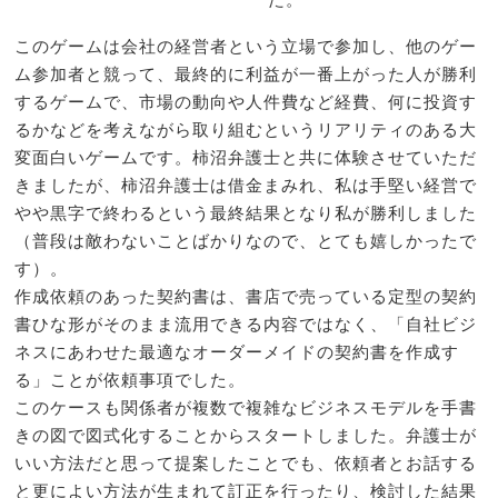
このゲームは会社の経営者という立場で参加し、他のゲー
ム参加者と競って、最終的に利益が一番上がった人が勝利
するゲームで、市場の動向や人件費など経費、何に投資す
るかなどを考えながら取り組むというリアリティのある大
変面白いゲームです。柿沼弁護士と共に体験させていただ
きましたが、柿沼弁護士は借金まみれ、私は手堅い経営で
やや黒字で終わるという最終結果となり私が勝利しました
（普段は敵わないことばかりなので、とても嬉しかったで
す）。
作成依頼のあった契約書は、書店で売っている定型の契約
書ひな形がそのまま流用できる内容ではなく、「自社ビジ
ネスにあわせた最適なオーダーメイドの契約書を作成す
る」ことが依頼事項でした。
このケースも関係者が複数で複雑なビジネスモデルを手書
きの図で図式化することからスタートしました。弁護士が
いい方法だと思って提案したことでも、依頼者とお話する
と更によい方法が生まれて訂正を行ったり、検討した結果