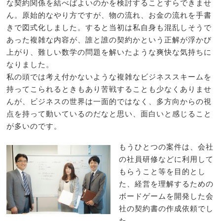
な契約関係を結べばよいのかを検討することすらできませ
ん。原始的なやり方ですが、物の流れ、お金の流れを手書
きで図式化しました。すると当初は私自身も混乱しそうで
あった複雑な内容が、誰と誰の契約かという正解が浮かび
上がり、難しい数学の問題を解いたような爽快な気持ちに
なりました。
私の頭では考え付かないような複雑なビジネススキームを
持ってこられるときもあり苦戦することも少なくありませ
んが、ビジネスの世界は一面的ではなく、多方向からの視
点を持って動いているのだなと思い、面白いと感じること
が多いのです。
もうひとつの案件は、会社
の社員研修などに利用して
もらうこと等を目的とし
た、経営を理解するための
ボードゲームを開発した会
社の契約書の作成依頼でし
た。