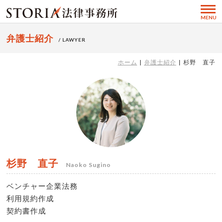
MENU
弁護士紹介
/ LAWYER
ホーム
弁護士紹介
杉野 直子
杉野 直子
Naoko Sugino
ベンチャー企業法務
利用規約作成
契約書作成