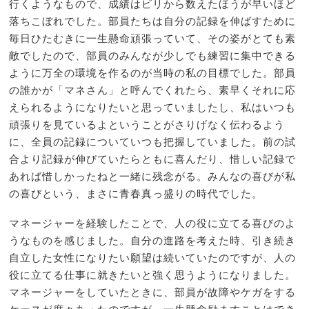
行くようなもので、成績はビリから数えたほうが早いほど
落ちこぼれでした。部員たちは自分の記録を伸ばすために
毎日ひたむきに一生懸命頑張っていて、その姿がとても素
敵でしたので、部員のみんなが少しでも練習に集中できる
ように万全の環境を作るのが当時の私の目標でした。部員
の誰かが「マネさん」と呼んでくれたら、素早くそれに応
えられるようになりたいと思っていましたし、私はいつも
頑張りを見ているよということがさりげなく伝わるよう
に、全員の記録についていつも把握していました。前の試
合より記録が伸びていたらともに喜んだり、惜しい記録で
あれば惜しかったねと一緒に残念がる。みんなの喜びが私
の喜びという、まさに青春真っ盛りの時代でした。
マネージャーを経験したことで、人の役に立てる喜びのよ
うなものを感じました。自分の進路を考えた時、引き続き
自立した女性になりたい願望は続いていたのですが、人の
役に立てる仕事に就きたいと強く思うようになりました。
マネージャーをしていたときに、部員が故障やケガをする
ケースが度々あったのですが、一生懸命励ますことはでき