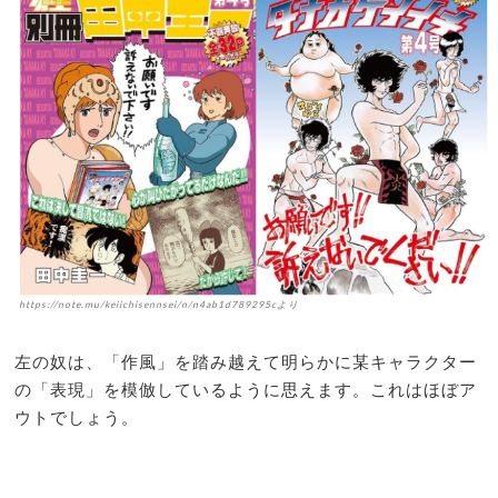
https://note.mu/keiichisennsei/n/n4ab1d789295cより
左の奴は、「作風」を踏み越えて明らかに某キャラクター
の「表現」を模倣しているように思えます。これはほぼア
ウトでしょう。