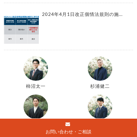
2024年4月1日改正個情法規則の施...
柿沼太一
杉浦健二
山城尚嵩
坂田晃祐
お問い合わせ・ご相談