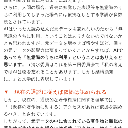
価値判断が背景にあるように思えます。
さらに、人間の場合、過去に知覚した表現等を無意識のう
ちに利用してしまった場合には依拠なしとする学説が多数
説とされています。
AIはいったん読み込んだ元データを忘れないのだから「無
意識のうちに利用」ということはありえないのではないか
とも思われますが、元データを増やせば増やすほど、個々
の元データの影響力は薄まっていくことからすれば、
AIで
あっても「無意識のうちに利用」ということはありえると
思います。
（清水委員はこれを第三回委員会で「私の考え
ではAIは物を忘れることがあります。しかも結構頻繁
に。」と文学的に表現しています）
▼ 現在の通説に従えば依拠は認められる
しかし、現在の、通説的な著作権法に関する理解では、
「（既存の著作物に対する）アクセスがあれば依拠を認め
るべき」とされています。
したがって、
元データの中に含まれている著作物と類似の
著作物が生成された場合には当然「アクセス」はあります