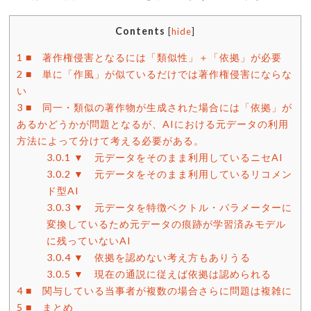
Contents
[
hide
]
1
■ 著作権侵害となるには「類似性」＋「依拠」が必要
2
■ 単に「作風」が似ているだけでは著作権侵害にならな
い
3
■ 同一・類似の著作物が生成された場合には「依拠」が
あるかどうかが問題となるが、AIにおける元データの利用
方法によって分けて考える必要がある。
3.0.1
▼ 元データをそのまま利用しているニセAI
3.0.2
▼ 元データをそのまま利用しているリコメン
ド型AI
3.0.3
▼ 元データを特徴ベクトル・パラメーターに
変換しているため元データの痕跡が学習済みモデル
に残っていないAI
3.0.4
▼ 依拠を認めない考え方もありうる
3.0.5
▼ 現在の通説に従えば依拠は認められる
4
■ 関与している当事者が複数の場合さらに問題は複雑に
5
■ まとめ