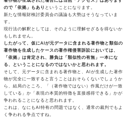
ので「依拠」もあり
ということになります。
新たな情報財検討委員会の議論も大勢はそうなっていま
す。
現行法の解釈としては、そのように理解せざるを得ないか
もしれません。
したがって、仮にAIが元データに含まれる著作物と類似の
著作物を生成したケースの著作権侵害訴訟においては、
「依拠」は肯定され、勝負は「類似性の有無」一本にな
る、ということになるのではないかと思われます。
そして、元データに含まれる著作物と、AIが生成した著作
物が完全に一致すると言うことはおそらくないでしょうか
ら、結局のところ、「（著作物ではない）作風だけが一致
している」か「表現の本質的特徴を直接感得できる」かが
争われることになると思われます。
これは、なにもAI特有の問題ではなく、通常の裁判でもよ
く争われる争点ですね。