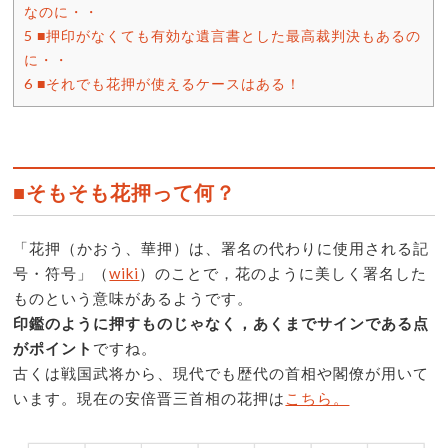
なのに・・
5
■押印がなくても有効な遺言書とした最高裁判決もあるの
に・・
6
■それでも花押が使えるケースはある！
■そもそも花押って何？
「花押（かおう、華押）は、署名の代わりに使用される記
号・符号」（
wiki
）のことで，花のように美しく署名した
ものという意味があるようです。
印鑑のように押すものじゃなく，あくまでサインである点
がポイント
ですね。
古くは戦国武将から、現代でも歴代の首相や閣僚が用いて
います。現在の安倍晋三首相の花押は
こちら。