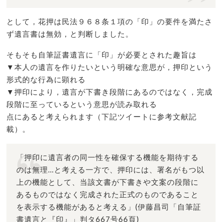
として，花押は民法９６８条１項の「印」の要件を満たさ
ず遺言書は無効，と判断しました。
そもそも自筆証書遺言に「印」が必要とされた趣旨は
▼本人の遺言を作りたいという明確な意思が，押印という
形式的な行為に顕れる
▼押印により，遺言が下書き段階にあるのではなく，完成
段階に至っているという意思が読み取れる
点にあると考えられます（下記ツイートに参考文献記
載）。
「押印に遺言者の同一性を確保する機能を期待する
のは無理…と考える一方で、押印には、署名がもつ以
上の機能として、当該文書が下書きや文案の段階に
あるものではなく完成された正式のものであること
を表示する機能があると考える」(伊藤昌司「自筆証
書遺言と『印』」判タ667号66頁)