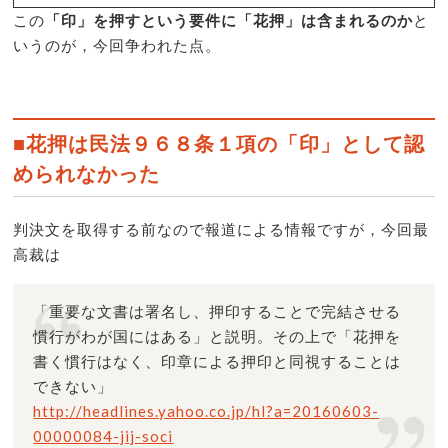
この
「印」を押すという要件に「花押」は含まれるのか
と
いうのが，今回争われた点。
■花押は民法９６８条１項の「印」として認
められなかった
判決文を取得する前なので報道による情報ですが，今回最
高裁は
「重要な文書は署名し、押印することで完結させる
慣行がわが国にはある」と説明。その上で「花押を
書く慣行はなく、印章による押印と同視することは
できない」
http://headlines.yahoo.co.jp/hl?a=20160603-
00000084-jij-soci