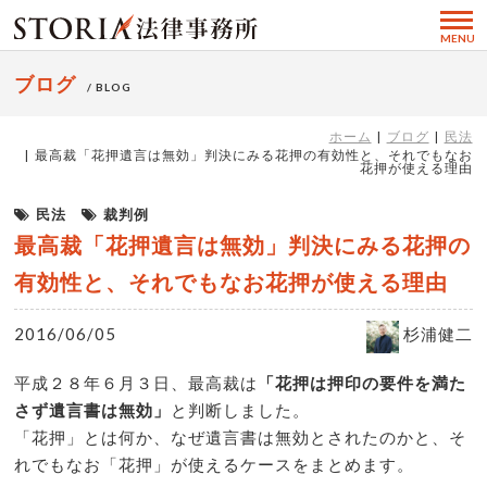
MENU
ブログ
/ BLOG
ホーム
ブログ
民法
最高裁「花押遺言は無効」判決にみる花押の有効性と、それでもなお
花押が使える理由
民法
裁判例
最高裁「花押遺言は無効」判決にみる花押の
有効性と、それでもなお花押が使える理由
2016/06/05
杉浦健二
平成２８年６月３日、最高裁は
「花押は押印の要件を満た
さず遺言書は無効」
と判断しました。
「花押」とは何か、なぜ遺言書は無効とされたのかと、そ
れでもなお「花押」が使えるケースをまとめます。