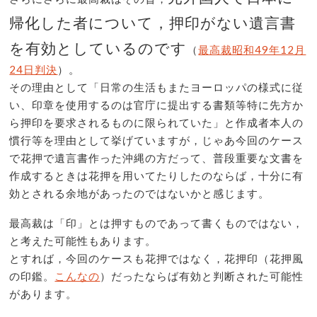
帰化した者について，押印がない遺言書
を有効としているのです
（
最高裁昭和49年12月
24日判決
）。
その理由として「日常の生活もまたヨーロッパの様式に従
い、印章を使用するのは官庁に提出する書類等特に先方か
ら押印を要求されるものに限られていた」と作成者本人の
慣行等を理由として挙げていますが，じゃあ今回のケース
で花押で遺言書作った沖縄の方だって、普段重要な文書を
作成するときは花押を用いてたりしたのならば，十分に有
効とされる余地があったのではないかと感じます。
最高裁は「印」とは押すものであって書くものではない，
と考えた可能性もあります。
とすれば，今回のケースも花押ではなく，花押印（花押風
の印鑑。
こんなの
）だったならば有効と判断された可能性
があります。