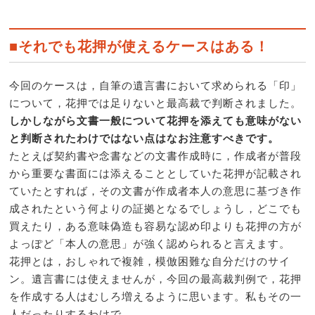
■それでも花押が使えるケースはある！
今回のケースは，自筆の遺言書において求められる「印」
について，花押では足りないと最高裁で判断されました。
しかしながら文書一般について花押を添えても意味がない
と判断されたわけではない点はなお注意すべきです。
たとえば契約書や念書などの文書作成時に，作成者が普段
から重要な書面には添えることとしていた花押が記載され
ていたとすれば，その文書が作成者本人の意思に基づき作
成されたという何よりの証拠となるでしょうし，どこでも
買えたり，ある意味偽造も容易な認め印よりも花押の方が
よっぽど「本人の意思」が強く認められると言えます。
花押とは，おしゃれで複雑，模倣困難な自分だけのサイ
ン。遺言書には使えませんが，今回の最高裁判例で，花押
を作成する人はむしろ増えるように思います。私もその一
人だったりするわけで。