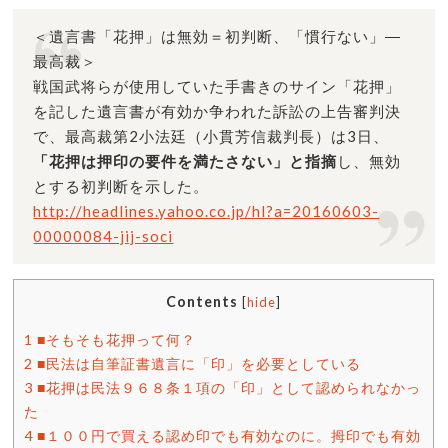
＜遺言書「花押」は無効＝初判断、「慣行ない」―
最高裁＞
戦国武将らが使用していた手書きのサイン「花押」
を記した遺言書が有効か争われた訴訟の上告審判決
で、最高裁第2小法廷（小貫芳信裁判長）は3日、
「花押は押印の要件を満たさない」と指摘
し、無効
とする初判断を示した。
http://headlines.yahoo.co.jp/hl?a=20160603-
00000084-jij-soci
Contents
[
hide
]
1
■そもそも花押って何？
2
■民法は自筆証書遺言に「印」を必要としている
3
■花押は民法９６８条１項の「印」として認められなかっ
た
4
■１００円で買える認め印でも有効なのに。拇印でも有効