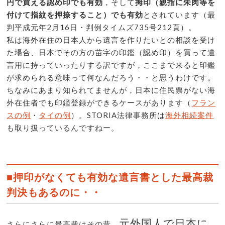
円で買える認め印でも有効
，そして
拇印（親指に朱肉等を
付けて指紋を押捺すること）でも有効
とされています（最
判平成元年2月16日・判例タイムズ735号212頁）。
私は海外在住の日本人から遺言を作りたいとの相談を受け
た場合、日本でその方の苗字の印鑑（認め印）を買って遺
言用に持っていったりする訳ですが，ここまで来ると印鑑
が求められる意味って何なんだろう・・と思うわけです。
ちなみにあまり知られてませんが，日本に住民票がない海
外在住者でも印鑑登録ができるケースがあります（
フラン
スの例
・
タイの例
）。STORIA法律事務所は
海外相続案件
も取り扱っているんですねー。
■押印がなくても有効な遺言書とした最高裁
判決もあるのに・・
元外国人で日本に
さらにさらに最高裁はその昔，