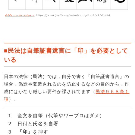
GFDL-no-disclaimers
, https://ja.wikipedia.org/w/index.php?curid=1141446
■民法は自筆証書遺言に「印」を必要として
いる
日本の法律（民法）では，自分で書く「自筆証書遺言」の
場合，偽造や変造されるのを防止するなどの目的から，作
成にはかなり厳しい要件が課されてます（
民法９６８条１
項
）。
１ 全文を自筆（代筆やワープロはダメ）
２ 日付と氏名を自署
３
「印」
を押す