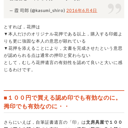
— 霞 司郎 (@kasumi_shiro)
2016年6月4日
とすれば，花押は
▼本人だけのオリジナル花押である以上，購入する印鑑よ
りも更に強固な本人の意思が顕れている
▼花押を添えることにより，文書を完成させたという意思
が認められる点は通常の押印と変わらない
として，むしろ花押遺言の有効性を認めて良いと大いに感
じるわけです。
■１００円で買える認め印でも有効なのに。
拇印でも有効なのに・・
さらにいえば，自筆証書遺言の「印」は
文房具屋で１００