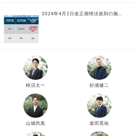
2024年4月1日改正個情法規則の施...
柿沼太一
杉浦健二
山城尚嵩
坂田晃祐