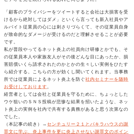
「顧客のプライバシーをツイートすると会社は大損害を受
けるから絶対してはダメ」といくら言っても新入社員やア
ルバイト従業員の心には刺さりづらくて、その従業員自身
が致命的なダメージが受けるのだと理解させることが必要
です。
私が普段やってるネット炎上の社員向け研修とかでも、そ
の従業員本人や家族友人がその後どんな目にあったか、損
害賠償いくら請求されたのかとかの生々しい実例をひたす
ら紹介する。こちらの方が効くし聞いてくれます。当事務
所では従業員によるネット炎上を防ぐ
社内セミナーを随時
お受けしております
。
経営者としては会社と従業員を守るために、ちょっとした
ウケ狙いのＳＮＳ投稿が悲惨な結果を招いたような、ネッ
ト炎上の実例を社内で共有する責務があると思う次第なの
でした。
（本記事の続き）→
センチュリー２１とパキラハウスの謝
罪文に学ぶ、炎上事件を更に炎上させない謝罪文のポイン