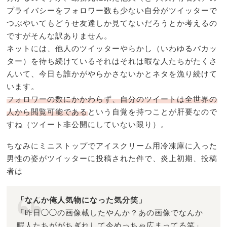
プライバシーをフォロワー数も少ない自分がツイッターで
つぶやいてもどうせ友達しか見てないだろうとか考えるの
ですがそんな訳ありません。
ネットには、他人のツイッターやらかし（いわゆるバカッ
ター）を待ち続けているそれはそれは暇な人たちがたくさ
んいて、今日も誰かがやらかさないかとネタを漁り続けて
います。
フォロワーの数にかかわらず、自分のツイートは全世界の
人から閲覧可能である
という自覚を持つことが肝要なので
すね（ツイート非公開にしていない限り）。
ちなみにミニストップでアイスクリーム用冷凍庫に入った
男性の姿がツイッターに投稿された件で、炎上初期、投稿
者は
「なんか俺人気物になった気分笑」
「昨日◯◯の画像載したやんか？あの画像でなんか
暇人たちががちぎれして今めっちゃ広まってる笑」