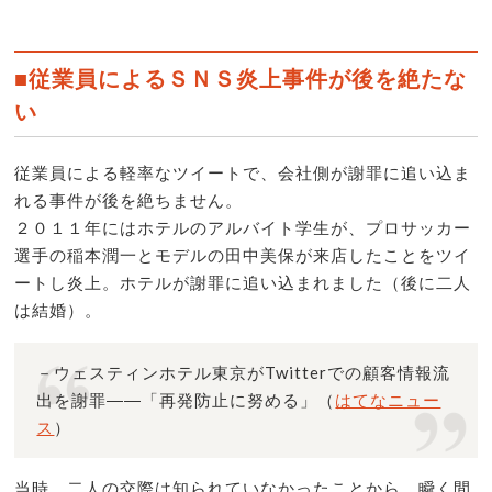
■従業員によるＳＮＳ炎上事件が後を絶たな
い
従業員による軽率なツイートで、会社側が謝罪に追い込ま
れる事件が後を絶ちません。
２０１１年にはホテルのアルバイト学生が、プロサッカー
選手の稲本潤一とモデルの田中美保が来店したことをツイ
ートし炎上。ホテルが謝罪に追い込まれました（後に二人
は結婚）。
－ウェスティンホテル東京がTwitterでの顧客情報流
出を謝罪――「再発防止に努める」（
はてなニュー
ス
）
当時、二人の交際は知られていなかったことから、瞬く間