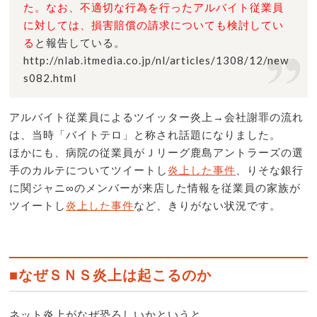
た。なお、不適切な行為を行ったアルバイト従業員
に対しては、損害賠償の請求についても検討してい
る
と報告している。
http://nlab.itmedia.co.jp/nl/articles/1308/12/new
s082.html
アルバイト従業員によるツイッター炎上→会社謝罪の流れ
は、当時「バイトテロ」と称され話題になりました。
ほかにも、病院の従業員がＪリーグ鹿島アントラーズの選
手のカルテについてツイートし
炎上した事件
、りそな銀行
に関ジャニ∞のメンバーが来店した情報を従業員の家族が
ツイートし
炎上した事件
など、きりがない状況です。
■なぜＳＮＳ炎上は起こるのか
ネット炎上がなぜ恐ろしいかというと