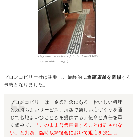
http://nlab.itmedia.co.jp/nl/articles/1308/
12/news082.htmlより
ブロンコビリー社は謝罪し、最終的に
当該店舗を閉鎖
する
事態となりました。
ブロンコビリーは、企業理念にある「おいしい料理
と気持ちよいサービス、清潔で楽しい店づくりを通
じて心地よいひとときを提供する」使命と責任を重
く鑑みて、
「このまま営業再開することは許されな
い」と判断。臨時取締役会において退店を決定し