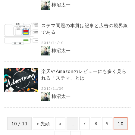
柿沼太一
ステマ問題の本質は記事と広告の境界線
である
2015/11/10
柿沼太一
楽天やAmazonのレビューにも多く見ら
れる「ステマ」とは
2015/11/09
柿沼太一
10 / 11
« 先頭
«
...
10
7
8
9