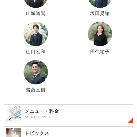
山城尚嵩
坂田晃祐
山口宏和
田代祐子
齋藤直樹
メニュー・料金
MENU / PRICE
トピックス