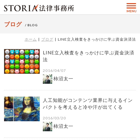
MENU
ブログ
/ BLOG
ホーム
ブログ
LINE立入検査をきっかけに学ぶ資金決済法
LINE立入検査をきっかけに学ぶ資金決済
法
2016/04/07
柿沼太一
人工知能がコンテンツ業界に与えるイン
パクトを考えると冷や汗が出てくる
2016/03/20
柿沼太一