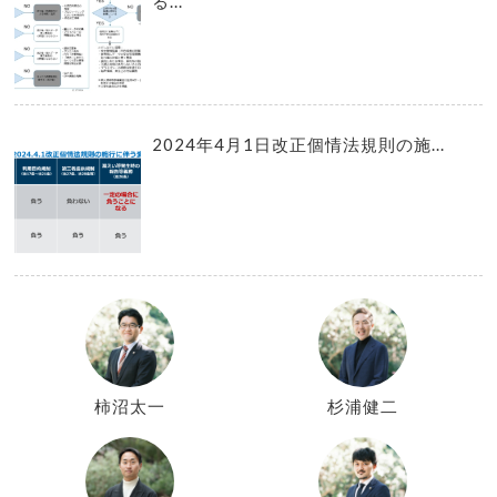
る...
2024年4月1日改正個情法規則の施...
柿沼太一
杉浦健二