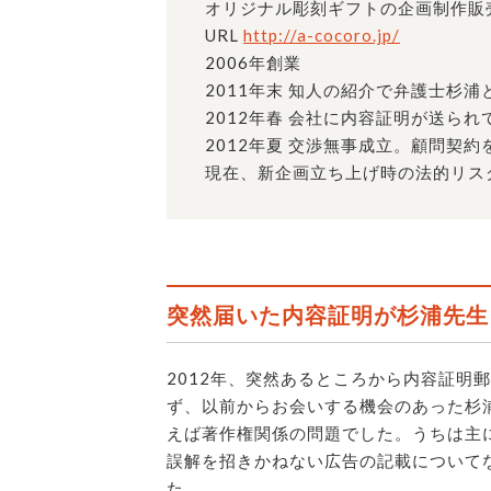
オリジナル彫刻ギフトの企画制作販
URL
http://a-cocoro.jp/
2006年創業
2011年末 知人の紹介で弁護士杉浦
2012年春 会社に内容証明が送ら
2012年夏 交渉無事成立。顧問契
現在、新企画立ち上げ時の法的リス
突然届いた内容証明が杉浦先生
2012年、突然あるところから内容証明
ず、以前からお会いする機会のあった杉
えば著作権関係の問題でした。うちは主
誤解を招きかねない広告の記載について
た。