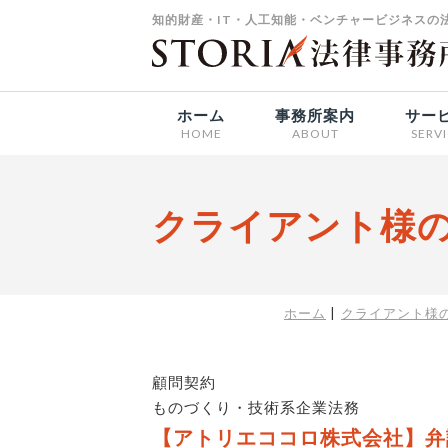
知的財産・IT・人工知能・ベンチャービジネスの法
ホーム
事務所案内
サー
HOME
ABOUT
SERV
クライアント様
ホーム
クライアント様
顧問契約
ものづくり・技術系企業法務
【アトリエココロ株式会社】弁