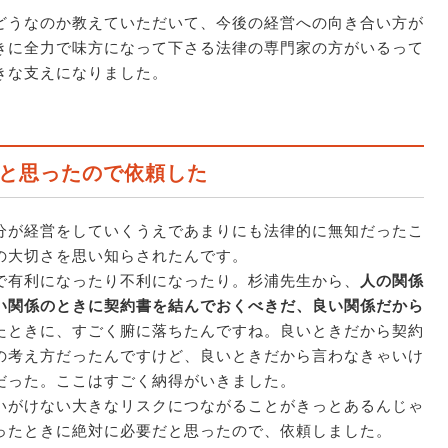
どうなのか教えていただいて、今後の経営への向き合い方が
きに全力で味方になって下さる法律の専門家の方がいるって
きな支えになりました。
と思ったので依頼した
分が経営をしていくうえであまりにも法律的に無知だったこ
の大切さを思い知らされたんです。
で有利になったり不利になったり。杉浦先生から、
人の関係
い関係のときに契約書を結んでおくべきだ、良い関係だから
たときに、すごく腑に落ちたんですね。良いときだから契約
の考え方だったんですけど、良いときだから言わなきゃいけ
だった。ここはすごく納得がいきました。
いがけない大きなリスクにつながることがきっとあるんじゃ
ったときに絶対に必要だと思ったので、依頼しました。