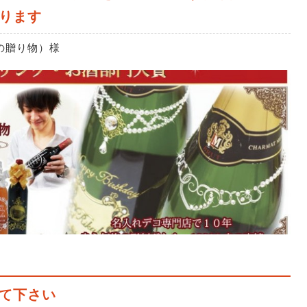
ります
の贈り物）様
て下さい